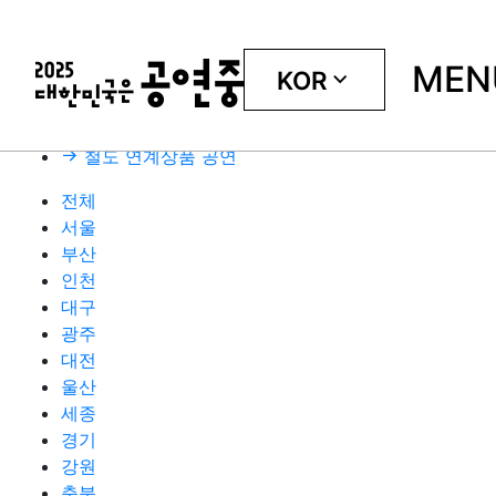
주요 공연 · 행사
MEN
KOR
공연
지역
장르
철도 연계상품 공연
전체
서울
부산
인천
대구
광주
대전
울산
세종
경기
강원
충북