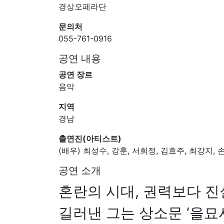
경상오페라단
문의처
055-761-0916
공연 내용
공연 장르
음악
지역
경남
출연진(아티스트)
(배우) 최성수, 강훈, 서희정, 김효주, 최강지,
공연 소개
혼란의 시대, 권력보다 진
길러낸 그는 상소문 ‘을묘