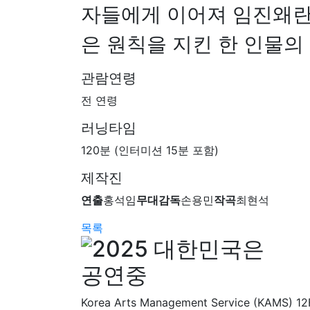
자들에게 이어져 임진왜란
은 원칙을 지킨 한 인물의
관람연령
전 연령
러닝타임
120분 (인터미션 15분 포함)
제작진
연출
홍석임
무대감독
손용민
작곡
최현석
목록
Korea Arts Management Service (KAMS) 12F