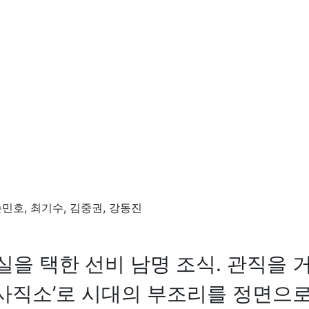
 손민호, 최기수, 김중권, 강동진
실을 택한 선비 남명 조식. 관직을
사직소’로 시대의 부조리를 정면으로