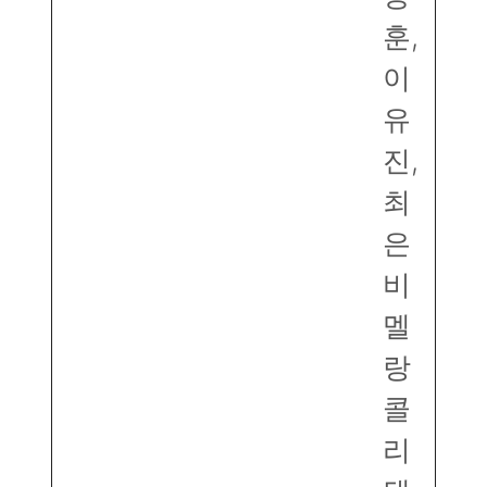
훈,
이
유
진,
최
은
비
멜
랑
콜
리