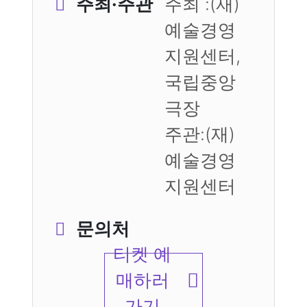
주최·주관
주최 :(재)
예술경영
지원센터,
국립중앙
극장
주관:(재)
예술경영
지원센터
문의처
티켓 예
매하러
가기