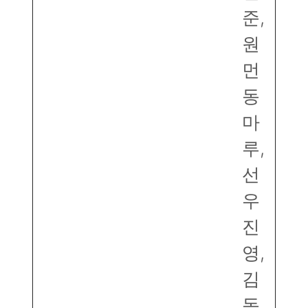
준,
원
먼
동
마
루,
선
우
진
영,
김
동