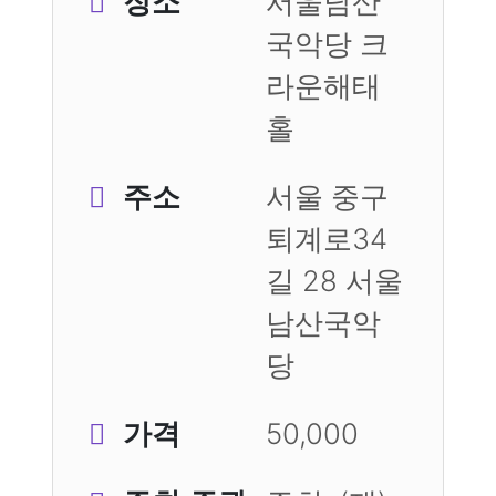
장소
서울남산
국악당 크
라운해태
홀
주소
서울 중구
퇴계로34
길 28 서울
남산국악
당
가격
50,000