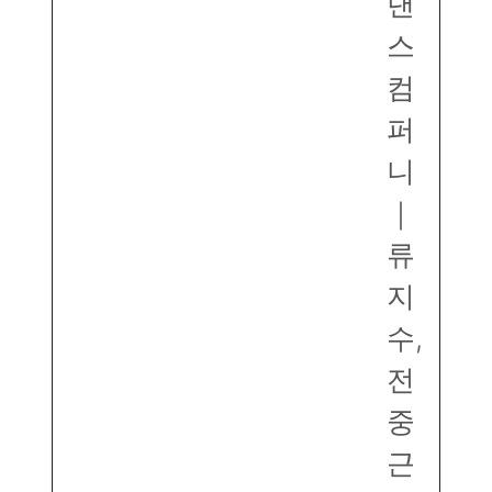
댄
스
컴
퍼
니
｜
류
지
수,
전
중
근