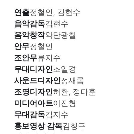
연출
정철인, 김현수
음악감독
김현수
음악창작
악단광칠
안무
정철인
조안무
류지수
무대디자인
조일경
사운드디자인
정새롬
조명디자인
허환, 정다훈
미디어아트
이진형
무대감독
김지수
홍보영상 감독
김창구