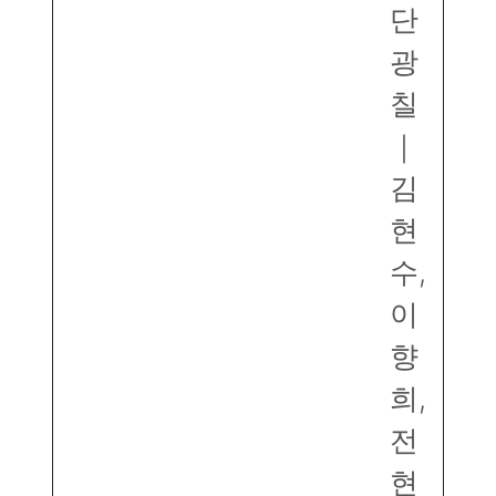
단
광
칠
｜
김
현
수,
이
향
희,
전
현