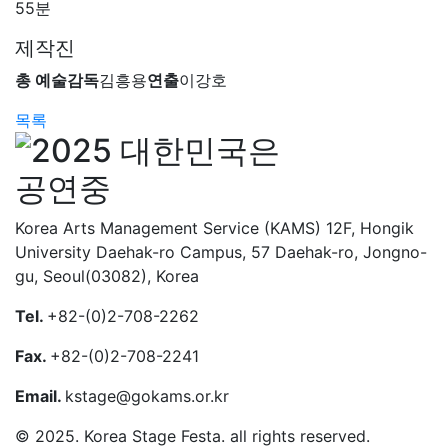
55분
제작진
총 예술감독
김흥용
연출
이강호
목록
Korea Arts Management Service (KAMS) 12F, Hongik
University Daehak-ro Campus, 57 Daehak-ro, Jongno-
gu, Seoul(03082), Korea
Tel.
+82-(0)2-708-2262
Fax.
+82-(0)2-708-2241
Email.
kstage@gokams.or.kr
© 2025. Korea Stage Festa. all rights reserved.