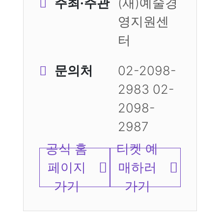
주최·주관
(재)예술경
영지원센
터
문의처
02-2098-
2983 02-
2098-
2987
공식 홈
티켓 예
페이지
매하러
가기
가기