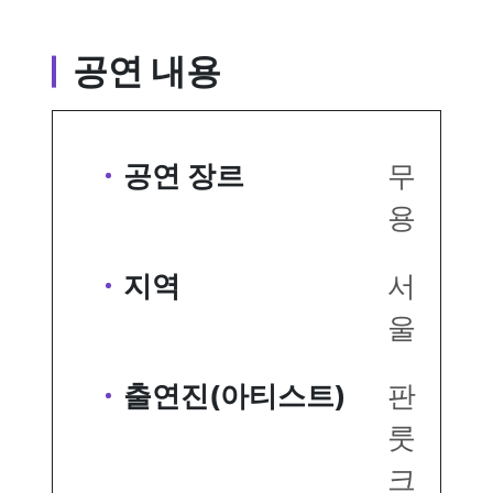
공연 내용
공연 장르
무
용
지역
서
울
출연진(아티스트)
판
룻
크