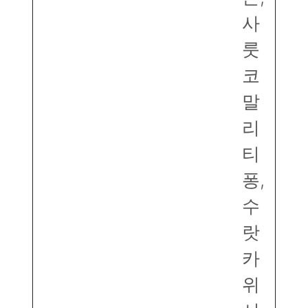
사
룻
코
말
리
티
퐁,
수
랏
카
위