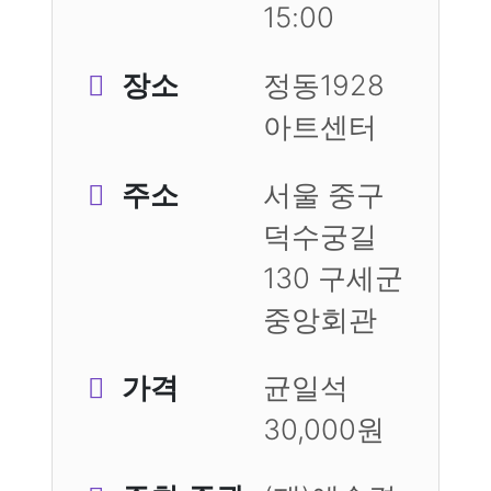
15:00
장소
정동1928
아트센터
주소
서울 중구
덕수궁길
130 구세군
중앙회관
가격
균일석
30,000원