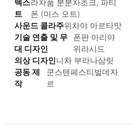
텍스
라차품 분분차초크, 파티
트
폰 (미스 오트)
사운드 콜라주
위차야 아르타맛
기술 연출 및 무
폰판 아리야
대 디자인
위라시드
의상 디자인
니차 부라나삼릿
공동 제
쿤스텐페스티벌데자
작
르