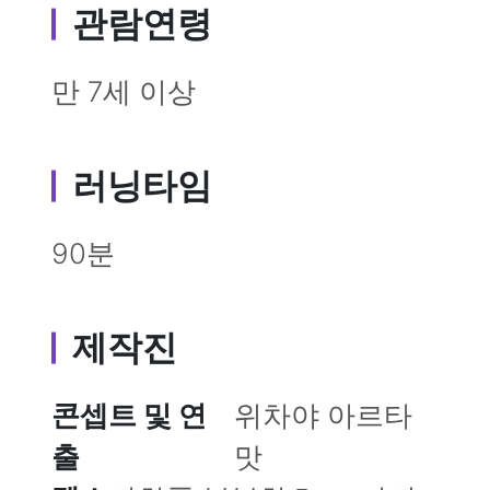
관람연령
만 7세 이상
러닝타임
90분
제작진
콘셉트 및 연
위차야 아르타
출
맛