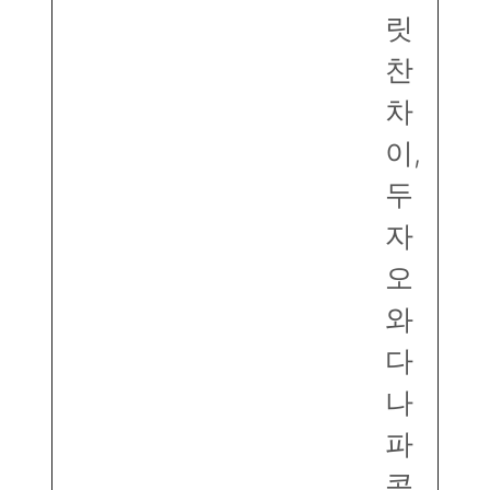
릿
찬
차
이,
두
자
오
와
다
나
파
콘,