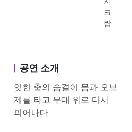
시
크
람
공연 소개
잊힌 춤의 숨결이 몸과 오브
제를 타고 무대 위로 다시
피어나다