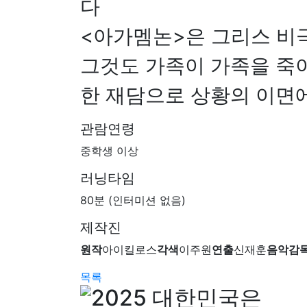
다
<아가멤논>은 그리스 비극
그것도 가족이 가족을 죽
한 재담으로 상황의 이면에
관람연령
중학생 이상
러닝타임
80분 (인터미션 없음)
제작진
원작
아이킬로스
각색
이주원
연출
신재훈
음악감
목록