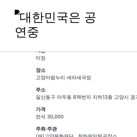
풍년에넌즞들은아가멤논
일정
2025-11-13 ~ 2025-11-15
시간
미정
장소
고양아람누리 새라새극장
주소
일산동구 마두동 816번지 지하13층 고양시 경
가격
전석 30,000
주최·주관
(재)고양문화재단 , 천하제일탈공작소