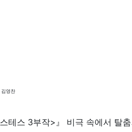
, 김영찬
스테스 3부작>』 비극 속에서 탈춤