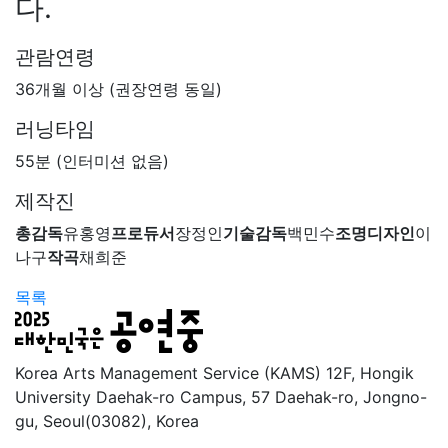
다.
관람연령
36개월 이상 (권장연령 동일)
러닝타임
55분 (인터미션 없음)
제작진
총감독
유홍영
프로듀서
장정인
기술감독
백민수
조명디자인
이
나구
작곡
채희준
목록
Korea Arts Management Service (KAMS) 12F, Hongik
University Daehak-ro Campus, 57 Daehak-ro, Jongno-
gu, Seoul(03082), Korea