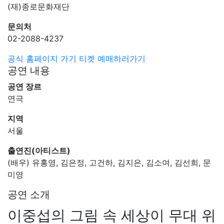
(재)종로문화재단
문의처
02-2088-4237
공식 홈페이지 가기
티켓 예매하러가기
공연 내용
공연 장르
연극
지역
서울
출연진(아티스트)
(배우) 유홍영, 김은정, 고건하, 김지은, 김소여, 김선희, 문
미영
공연 소개
이중섭의 그림 속 세상이 무대 위