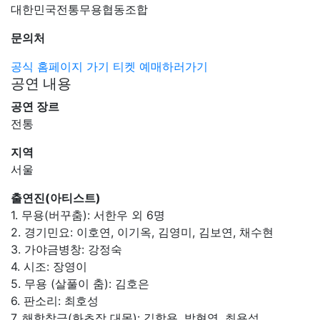
대한민국전통무용협동조합
문의처
공식 홈페이지 가기
티켓 예매하러가기
공연 내용
공연 장르
전통
지역
서울
출연진(아티스트)
1. 무용(버꾸춤): 서한우 외 6명
2. 경기민요: 이호연, 이기옥, 김영미, 김보연, 채수현
3. 가야금병창: 강정숙
4. 시조: 장영이
5. 무용 (살풀이 춤): 김호은
6. 판소리: 최호성
7. 해학창극(화초장 대목): 김학용, 박현영, 최용석