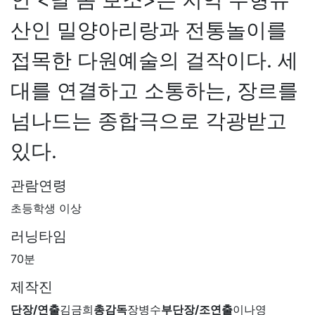
산인 밀양아리랑과 전통놀이를
접목한 다원예술의 걸작이다. 세
대를 연결하고 소통하는, 장르를
넘나드는 종합극으로 각광받고
있다.
관람연령
초등학생 이상
러닝타임
70분
제작진
단장/연출
김금희
총감독
장병수
부단장/조연출
이나영